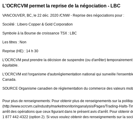
L'OCRCVM permet la reprise de la négociation - LBC
VANCOUVER, BC
, le 22 déc. 2020 /CNW/ - Reprise des négociations pour :
Société :
Libero Copper
& Gold Corporation
Symbole à la Bourse de croissance TSX : LBC
Les titres : Non
Reprise (HE) : 14 h 30
L'OCRCVM peut prendre la décision de suspendre (ou d'arrêter) temporairement les
équitable.
L'OCRCVM est l'organisme d'autoréglementation national qui surveille l'ensemble 
Canada
.
SOURCE Organisme canadien de réglementation du commerce des valeurs mobil
Pour plus de renseignements: Pour obtenir plus de renseignements sur la politique
(http://www.ocrcvm.ca/industry/marketmonitoringanalysis/Pages/Trading-Halts-Ti
arrêt des opérations que ceux figurant dans le présent avis d'arrêt. Pour obt
1 877 442-4322 (option 2). Si vous voulez obtenir des renseignements sur la soci