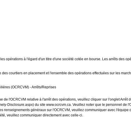
 opérations à l'égard d'un titre d'une société cotée en bourse. Les arrêts des op
des courtiers en placement et l'ensemble des opérations effectuées sur les marché
ières (OCRCVM) - Arrêts/Reprises
 de l'OCRCVM relative à l'arrêt des opérations, veuillez cliquer sur l'onglet Arrêt
mely-Disclosure.aspx) du site www.ocrcvm.ca. Veuillez noter que le personnel de
enir des renseignements généraux sur l'OCRCVM, veuillez communiquer avec l'équip
été, veuillez communiquer directement avec celle-ci.